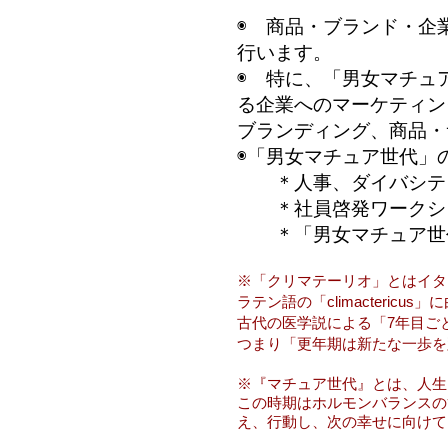
◉ 商品・ブランド・企
行います。
◉ 特に、
「男女マチュ
る
企業へのマーケティン
ブランディング、商品・
◉
「男女マチュア世代」
＊人事、ダイバシティ
＊社員啓発ワークショ
＊「男女マチュア世代
※「クリマテーリオ」とはイタ
ラテン語の「climacteri
古代の医学説による「7年目ご
つまり「更年期は新たな一歩を
※『マチュア世代』とは、人生
この時期はホルモンバランスの
え、行動し、次の幸せに向けて