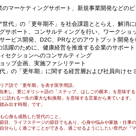
業のマーケティングサポート、新規事業開発などのビ
ア世代」の「更年期不」を社会課題ととらえ、解消に
グサポート、コンサルティングを行い、ワークショ
サービス開発、D2C、PRなどのアウトプット開発を
の
活躍のために、健康経営を推進する企業のサポート
セクションへのコンサルティング
ップ企画、実施ファシリテート
」の「更年期」に関する経営層および社員向けセ
リア語で「更年期」を表す医学用語。
cus」に由来し、更にギリシャ語の「ステップ、はしごの横木」を意味する「k
とに訪れる一生の重大な転換期」を意味する言葉から来ています。
踏み出す時期」です。
も心身も成熟した世代のこと。
節目、ライフステージの節目でもあり、心身や悩みや家族・仕事
自分らしく過ごすことができる、過ごせるようにしたい世代が『