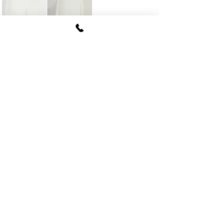
FUKI CORPORATION
​〒107
-0062​
東京都港区南青山6-12-4
ルクレ南青山ハウス703号
tel
03-5774-6630
fax
03-5774-6640
公式SNSアカウント