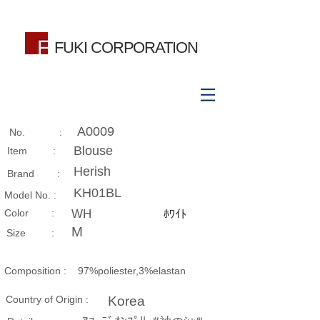
FUKI CORPORATION
A0009
No. :
Blouse
Item :
Herish
Brand :
KH01BL
Model No. :
​Color :
WH
ﾎﾜｲﾄ
M
Size​ :
Composition​ :
97%poliester,3%elastan
Country of Origin :
Korea