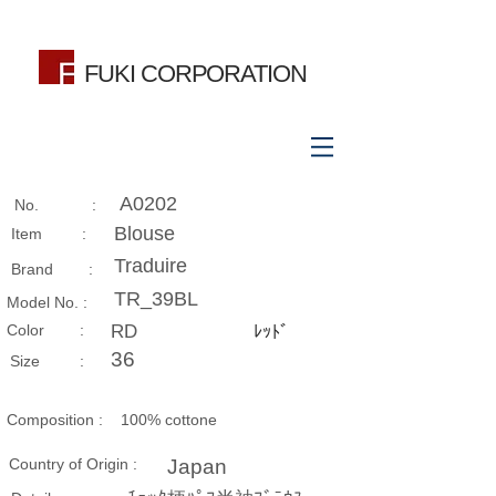
FUKI CORPORATION
A0202
No. :
Blouse
Item :
Traduire
Brand :
TR_39BL
Model No. :
​Color :
RD
ﾚｯﾄﾞ
36
Size​ :
Composition​ :
100% cottone
Country of Origin :
Japan