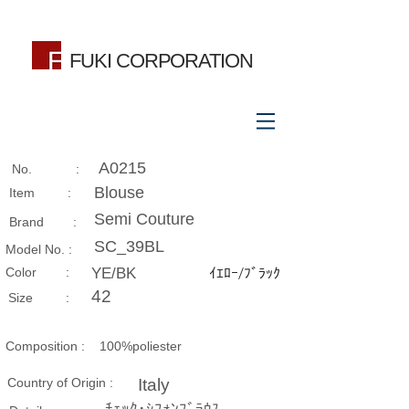
FUKI CORPORATION
A0215
No. :
Blouse
Item :
Semi Couture
Brand :
SC_39BL
Model No. :
​Color :
YE/BK
ｲｴﾛｰ/ﾌﾞﾗｯｸ
42
Size​ :
Composition​ :
100%poliester
Country of Origin :
Italy