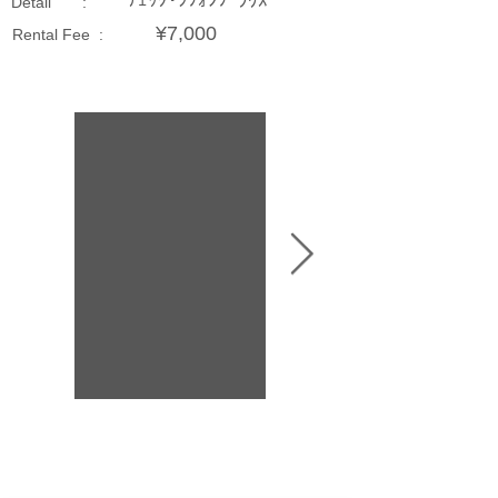
ﾁｪｯｸ･ｼﾌｫﾝﾌﾞﾗｳｽ
Detail :
¥7,000
Rental Fee :