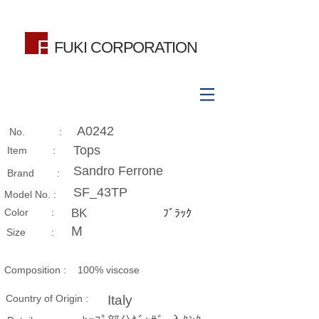
FUKI CORPORATION
A0242
No. :
Tops
Item :
Sandro Ferrone
Brand :
SF_43TP
Model No. :
​Color :
BK
ﾌﾞﾗｯｸ
M
Size​ :
Composition​ :
100% viscose
Country of Origin :
Italy