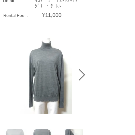
45ｹﾞｰｼﾞ（ｳﾙﾄﾗﾊｲｹﾞｰ
Detail :
ｼﾞ）・ﾀｰﾄﾙ
¥11,000
Rental Fee :