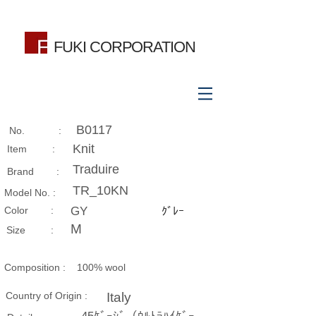
FUKI CORPORATION
B0117
No. :
Knit
Item :
Traduire
Brand :
TR_10KN
Model No. :
​Color :
GY
ｸﾞﾚｰ
M
Size​ :
Composition​ :
100% wool
Country of Origin :
Italy