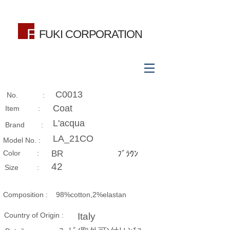
FUKI CORPORATION
C0013
No. :
Coat
Item :
L'acqua
Brand :
LA_21CO
Model No. :
​Color :
BR
ﾌﾞﾗｳﾝ
42
Size​ :
Composition​ :
98%cotton,2%elastan
Country of Origin :
Italy