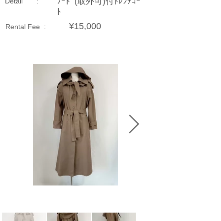
ﾌｰﾄﾞ(取外可)付ﾄﾚﾝﾁｺｰ
Detail :
ﾄ
¥15,000
Rental Fee :