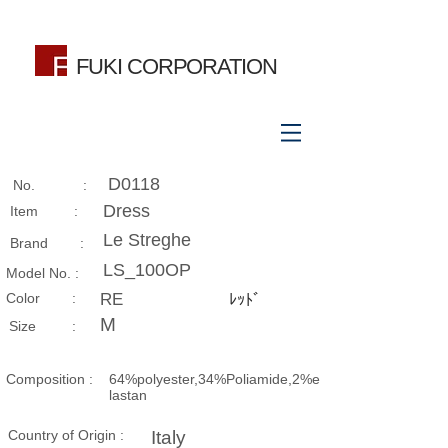
FUKI CORPORATION
D0118
No. :
Dress
Item :
Le Streghe
Brand :
LS_100OP
Model No. :
​Color :
RE
ﾚｯﾄﾞ
M
Size​ :
Composition​ :
64%polyester,34%Poliamide,2%e
lastan
Country of Origin :
Italy