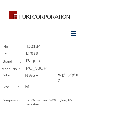
FUKI CORPORATION
D0134
No. :
Dress
Item :
Paquito
Brand :
PQ_33OP
Model No. :
​Color :
NV/GR
ﾈｲﾋﾞｰ／ｸﾞﾘｰ
ﾝ
M
Size​ :
Composition​ :
70% viscose, 24% nylon, 6%
elastan