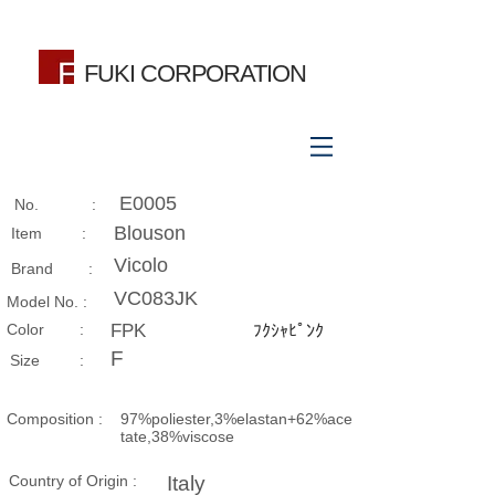
FUKI CORPORATION
E0005
No. :
Blouson
Item :
Vicolo
Brand :
VC083JK
Model No. :
​Color :
FPK
ﾌｸｼｬﾋﾟﾝｸ
F
Size​ :
Composition​ :
97%poliester,3%elastan+62%ace
tate,38%viscose
Country of Origin :
Italy