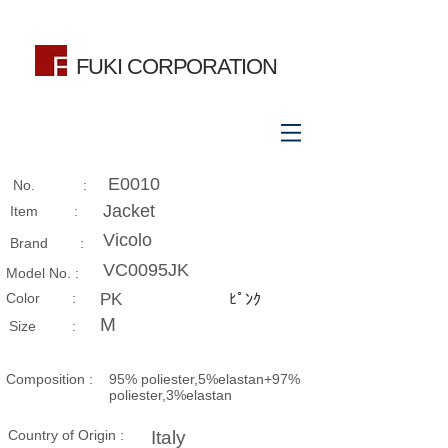
FUKI CORPORATION
E0010
No. :
Jacket
Item :
Vicolo
Brand :
VC0095JK
Model No. :
​Color :
PK
ﾋﾟﾝｸ
M
Size​ :
Composition​ :
95% poliester,5%elastan+97%
poliester,3%elastan
Country of Origin :
Italy