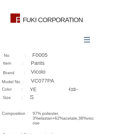
FUKI CORPORATION
F0005
No. :
Pants
Item :
Vicolo
Brand :
VC077PA
Model No. :
​Color :
YE
ｲｴﾛｰ
S
Size​ :
Composition​ :
97% poliester,
3%elastan+62%acetate,38%visc
ose