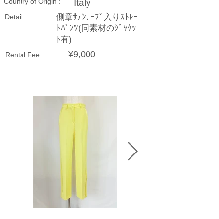
Country of Origin :
Italy
側章ｻﾃﾝﾃｰﾌﾟ入りｽﾄﾚｰ
Detail :
ﾄﾊﾟﾝﾂ(同素材のｼﾞｬｹｯ
ﾄ有)
¥9,000
Rental Fee :