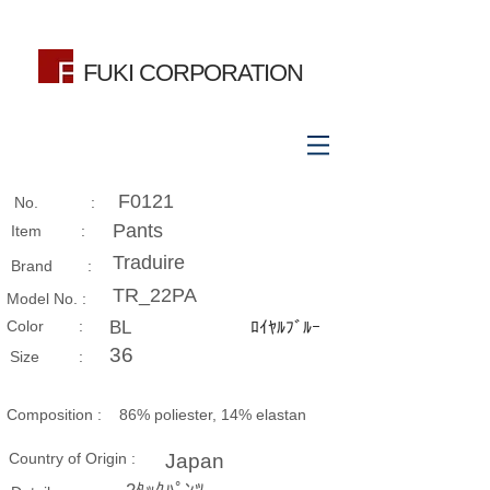
FUKI CORPORATION
F0121
No. :
Pants
Item :
Traduire
Brand :
TR_22PA
Model No. :
​Color :
BL
ﾛｲﾔﾙﾌﾞﾙｰ
36
Size​ :
Composition​ :
86% poliester, 14% elastan
Country of Origin :
Japan