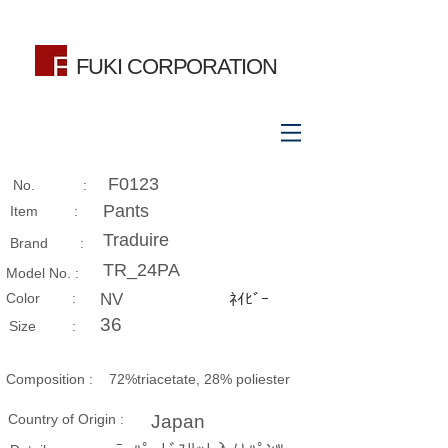
FUKI CORPORATION
F0123
No. :
Pants
Item :
Traduire
Brand :
TR_24PA
Model No. :
​Color :
NV
ﾈｲﾋﾞｰ
36
Size​ :
Composition​ :
72%triacetate, 28% poliester
Country of Origin :
Japan