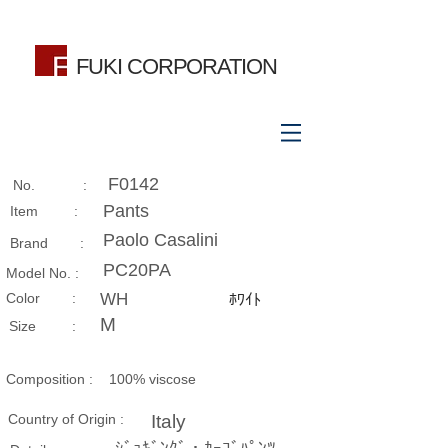
FUKI CORPORATION
F0142
No. :
Pants
Item :
Paolo Casalini
Brand :
PC20PA
Model No. :
​Color :
WH
ﾎﾜｲﾄ
M
Size​ :
Composition​ :
100% viscose
Country of Origin :
Italy