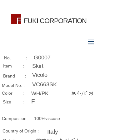
FUKI CORPORATION
G0007
No. :
Skirt
Item :
Vicolo
Brand :
VC663SK
Model No. :
​Color :
WH/PK
ﾎﾜｲﾄ/ﾋﾟﾝｸ
F
Size​ :
Composition​ :
100%viscose
Country of Origin :
Italy