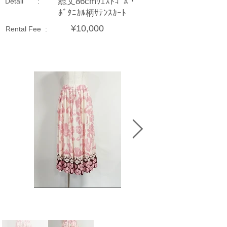
総丈86cmｳｪｽﾄｺﾞﾑ・
Detail :
ﾎﾞﾀﾆｶﾙ柄ｻﾃﾝｽｶｰﾄ
¥10,000
Rental Fee :