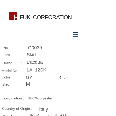
FUKI CORPORATION
G0039
No. :
Skirt
Item :
L'acqua
Brand :
LA_12SK
Model No. :
​Color :
GY
ｸﾞﾚｰ
M
Size​ :
Composition​ :
100%polyester
Country of Origin :
Italy