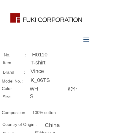
FUKI CORPORATION
H0110
No. :
T-shirt
Item :
Vince
Brand :
K_06TS
Model No. :
​Color :
WH
ﾎﾜｲﾄ
S
Size​ :
Composition​ :
100% cotton
Country of Origin :
China