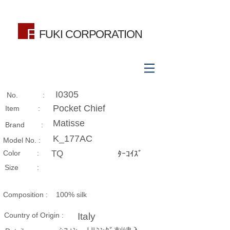
FUKI CORPORATION
I0305
No. :
Pocket Chief
Item :
Matisse
Brand :
K_177AC
Model No. :
​Color :
TQ
ﾀｰｺｲｽﾞ
Size​ :
Composition​ :
100% silk
Country of Origin :
Italy