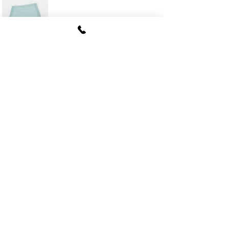
FUKI CORPORATION
​〒107
-0062​
東京都港区南青山6-12-4
ルクレ南青山ハウス703号
tel
03-5774-6630
fax
03-5774-6640
公式SNSアカウント