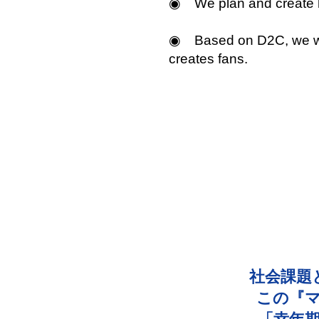
◉ We plan and create h
◉ Based on D2C, we wil
creates fans.
社会課題
この『