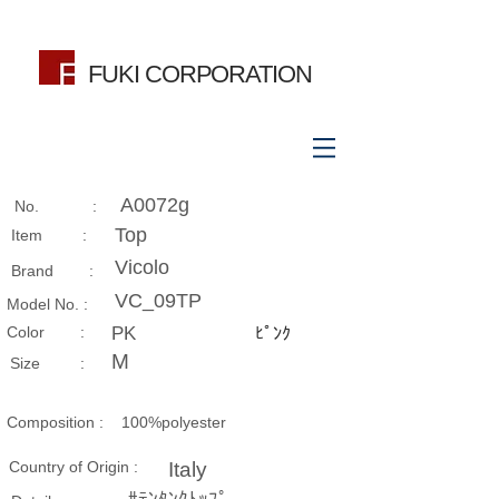
FUKI CORPORATION
A0072g
No. :
Top
Item :
Vicolo
Brand :
VC_09TP
Model No. :
​Color :
PK
ﾋﾟﾝｸ
M
Size​ :
Composition​ :
100%polyester
Country of Origin :
Italy