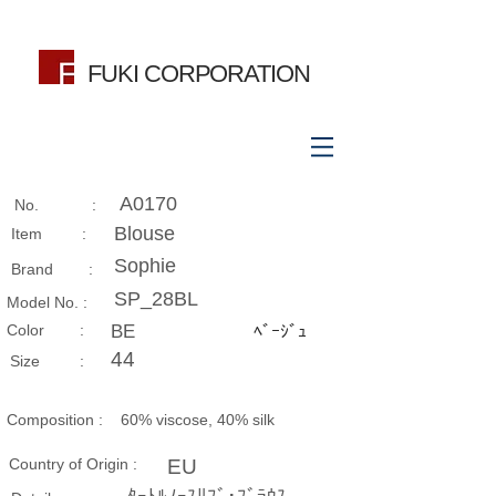
FUKI CORPORATION
A0170
No. :
Blouse
Item :
Sophie
Brand :
SP_28BL
Model No. :
​Color :
BE
ﾍﾞｰｼﾞｭ
44
Size​ :
Composition​ :
60% viscose, 40% silk
Country of Origin :
EU