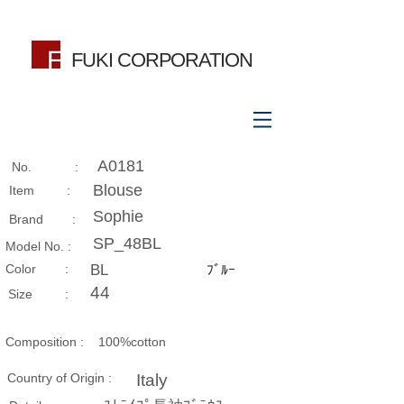
FUKI CORPORATION
A0181
No. :
Blouse
Item :
Sophie
Brand :
SP_48BL
Model No. :
​Color :
BL
ﾌﾞﾙｰ
44
Size​ :
Composition​ :
100%cotton
Country of Origin :
Italy