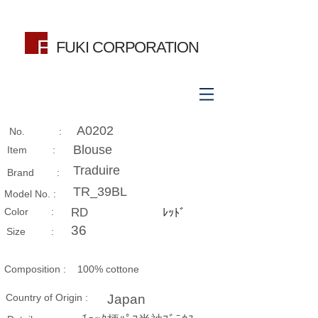
FUKI CORPORATION
A0202
No. :
Blouse
Item :
Traduire
Brand :
TR_39BL
Model No. :
​Color :
RD
ﾚｯﾄﾞ
36
Size​ :
Composition​ :
100% cottone
Country of Origin :
Japan