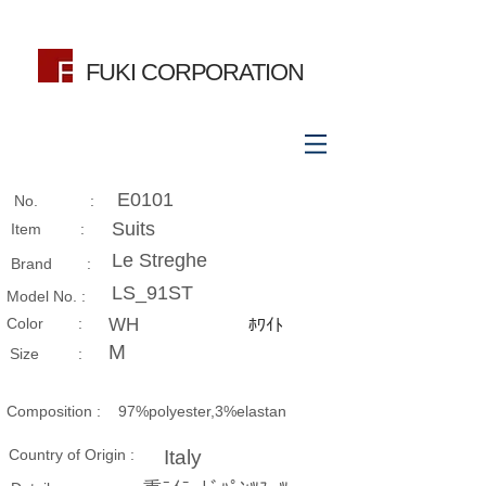
FUKI CORPORATION
E0101
No. :
Suits
Item :
Le Streghe
Brand :
LS_91ST
Model No. :
​Color :
WH
ﾎﾜｲﾄ
M
Size​ :
Composition​ :
97%polyester,3%elastan
Country of Origin :
Italy